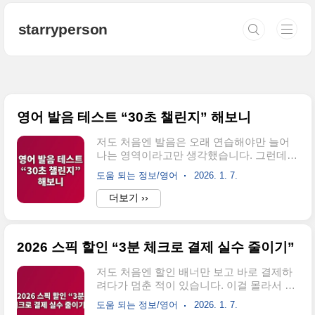
본문 바로가기
starryperson
영어 발음 테스트 “30초 챌린지” 해보니
저도 처음엔 발음은 오래 연습해야만 늘어
나는 영역이라고만 생각했습니다. 그런데
어느 날, 30초짜리 짧은 테스트를 해보고 나
도움 되는 정보/영어
2026. 1. 7.
서 “아, 내가 자주 틀리는 지점이 여기였구
나”가 바로 보이더라고요. 이걸 몰라서 시간
더보기 ››
을 꽤 날렸습니다. 이번 글은 딱 30초 안에
빠르게 점검하는 영어 발음 테스트를 어떻
게 활용하면 좋은지에 대한 이야기입니다.
2026 스픽 할인 “3분 체크로 결제 실수 줄이기”
길게 공부하기 전에, 먼저 “어디가 새는
지”부터 확인하는 방식입니다.30초 안에 끝
저도 처음엔 할인 배너만 보고 바로 결제하
나는 영어 발음 테스트 · 진단 시작점맞힌 발
려다가 멈춘 적이 있습니다. 이걸 몰라서 시
음 수 확인 · 처음 알게 된 발음 체크녹음 비
간을 꽤 날렸습니다. 해보기 전엔 “어차피 다
교 · 개인 피드백으로 다음 연습 연결영어 발
도움 되는 정보/영어
2026. 1. 7.
비슷하겠지” 싶었는데, 막상 들어가 보니 적