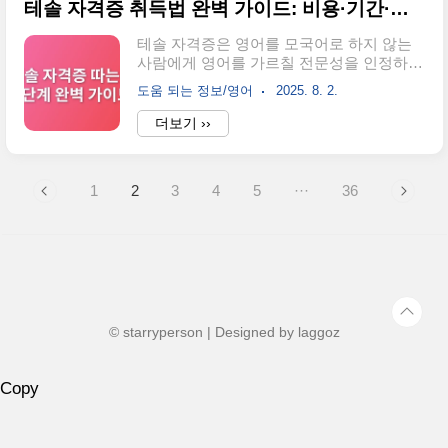
테솔 자격증 취득법 완벽 가이드: 비용·기간·활용까지
차이, 4개월 완성 루틴, 그리고 주제별 연습
법까지 구체적으로 정리했습니다. 지금의
테솔 자격증은 영어를 모국어로 하지 않는
말하기 실력을 한 단계 올리고 싶다면 끝까
사람에게 영어를 가르칠 전문성을 인정하는
지 읽어보세요.프리토킹 지속률 27%, 스터
인증서입니다. 온라인과 오프라인 과정이
디 병행 시 2배 향상 (출처: 한국영어교육학
도움 되는 정보/영어
2025. 8. 2.
다양해졌지만, 과정별 차이와 실무 적용도
회 2024)4개월 루틴으로 일상 주제 60개 완
고민이 깊어집니다. 최신 데이터와 실제 후
더보기 ››
성 가능주 3회 20분 프리토킹으로 발화량 5
기, 합격률, 비용 정보를 통해 효율적이고 현
배 증가AI 음성 피드백 도입 시 발음 정확도
명한 테솔 자격증 취득법을 단계별로 알려
85% 향상핵심 주제 ..
드립니다.테솔 자격증은 학력 무관 단기 수
1
2
3
4
5
···
36
료로도 가능하며 국내외 영어 교육 분야에
서 활용도가 높습니다.온라인 과정은 24시
간 내 수료 가능, 시험은 대체로 오픈북으로
부담이 적고 평점 4.7점으로 인기입니다.비
용은 온라인 20~35만원, 오프라인은 50만원
이상부터 100만원대까지 다양합니다.자격
증 취득 후 방과후 영어 강사, 해외 교사 취
업 등에서 경쟁력 상승 효과가 분명히 확인
© starryperson | Designed by
laggoz
됩니다.단기 과정 선택 시 인증 범위와 실..
Copy