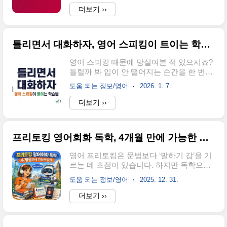
음 테스트, 30초가 의미 있는 이유30초 포맷
용 플랜·기간·결제 화면에서 실수가 나더라
더보기 ››
은 “완벽한 평가”가 아니라 빠른 진단에 최
고요. 그래서 오늘은 2026 스픽 할인을 “지
적화돼 있습니다. 길게 연습해도 안 늘던 분
금 시점(요즘 기준)에서 확인 가능한 범
들이 많은데, 그 이유는 ..
위”로만 정리합니다. 프리미엄 플러스 얼리
틀리면서 대화하자, 영어 스피킹이 트이는 학습법
버드 흐름을 중심으로, 구매 전에 딱 필요한
포인트만 잡아드릴게요.2026 스픽 할인은
영어 스피킹 때문에 망설여본 적 있으시죠?
새해 시즌에 노출되는 프로모션 흐름이 핵
틀릴까 봐 입이 안 떨어지는 순간을 한 번쯤
심입니다.중심 플랜이 프리미엄 플러스로
은 겪게 됩니다. 그때마다 실수가 문제처럼
잡히는 경우가 많습니다.숫자(할인율·최종
도움 되는 정보/영어
2026. 1. 7.
느껴지곤 합니다. 그런데 실제로는 방향이
가)가 안 보여도, 얼리버드 구조는 결제 타이
반대였습니다. 틀리면서 말할 때 오히려 영
더보기 ››
밍 판단에 도움이 됩니다.2026 스픽 할인,
어 스피킹이 트이기 시작합니다.본 글은 공
왜 새해에 특히 뜰까요?2026 스픽 할인은
개된 자료와 개인적 경험을 바탕으로 작성
“새 목표를 세우는 시기”와 ..
되었으며, 정보는 작성 시점 기준으로 달라
프리토킹 영어회화 독학, 4개월 만에 가능한 방법
질 수 있습니다.영어를 잘하려면 완벽해야
할까요? 실제로는 그렇지 않습니다. 영어 스
영어 프리토킹은 문법보다 ‘말하기 감’을 기
피킹에서 더 중요한 것은 의미 전달입니다.
르는 데 초점이 있습니다. 하지만 독학으로
문법은 그다음에 따라와도 충분합니다.실수
꾸준히 이어가는 건 쉽지 않죠. 실제로 3개
허용이 출발점대화 지속이 핵심맥락 이해가
도움 되는 정보/영어
2025. 12. 31.
월 이상 지속하는 사람은 전체의 27%에 불
실력반복 노출이 결과영어 스피킹 연습 방
과합니다 (출처: 한국영어교육학회 2024).
더보기 ››
식에 따라 체감 차이는 큽니다. 말하기 중심
그렇다면, 프리토킹 영어회화를 혼자서 효
학습 구조를 미리 정리해둔 자료를 참고하
과적으로 연습할 수 있는 방법은 무엇일까
면 방향을 잡는 데 도움이 됩니다. 스피킹
요?이 글에서는 프리토킹 스터디와 독학의
중..